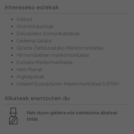
Intereseko estekak
Kultura
Kirol instalazioak
Eskualdeko Komunikabideak
Cederna Garalur
Gizarte Zerbitzuetako Mankomunitatea
Hiri hondakinen mankomunitatea
Euskara Mankomunitatea
Herri Planak
Argitalpenak
Udalerri Euskaldunen Mankomunitatea (UEMA)
Alkateak erantzuten du
Nahi duzun galdera edo iradokizuna alkateari
bidali.