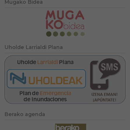
Mugako Bidea
Uholde Larrialdi Plana
Berako agenda