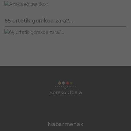
65 urtetik gorakoa zara?...
Berako Udala
Nabarmenak