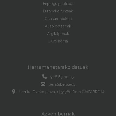
Enplegu publikoa
Europako funtsak
Osasun Txokoa
Auzo batzarrak
Argitalpenak
Gure herria
Harremanetarako datuak
948 63 00 05
bera@bera.eus
Herriko Etxeko plaza, 1 | 31780 Bera (NAFARROA)
Azken berriak