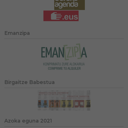
Emanzipa
Birgaitze Babestua
Azoka eguna 2021