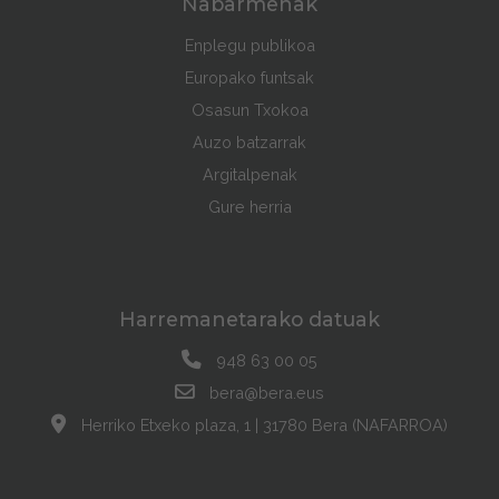
Nabarmenak
Enplegu publikoa
Europako funtsak
Osasun Txokoa
Auzo batzarrak
Argitalpenak
Gure herria
Harremanetarako datuak
948 63 00 05
bera@bera.eus
Herriko Etxeko plaza, 1 | 31780 Bera (NAFARROA)