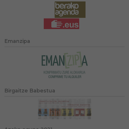
Emanzipa
Birgaitze Babestua