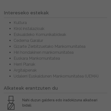
Intereseko estekak
Kultura
Kirol instalazioak
Eskualdeko Komunikabideak
Cederna Garalur
Gizarte Zerbitzuetako Mankomunitatea
Hiri hondakinen mankomunitatea
Euskara Mankomunitatea
Herri Planak
Argitalpenak
Udalerri Euskaldunen Mankomunitatea (UEMA)
Alkateak erantzuten du
Nahi duzun galdera edo iradokizuna alkateari
bidali.