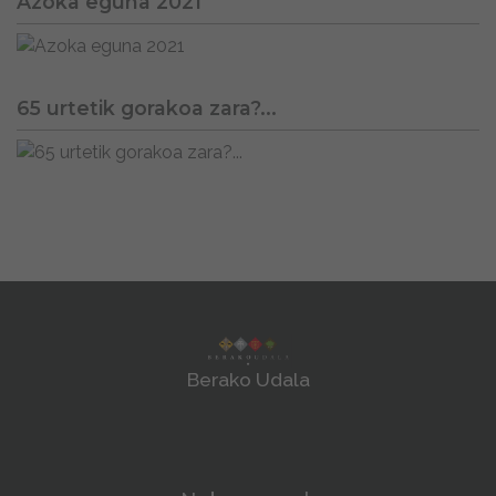
Azoka eguna 2021
65 urtetik gorakoa zara?...
Berako Udala