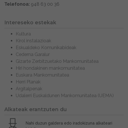
Telefonoa:
948 63 00 36
Intereseko estekak
Kultura
Kirol instalazioak
Eskualdeko Komunikabideak
Cederna Garalur
Gizarte Zerbitzuetako Mankomunitatea
Hiri hondakinen mankomunitatea
Euskara Mankomunitatea
Herri Planak
Argitalpenak
Udalerri Euskaldunen Mankomunitatea (UEMA)
Alkateak erantzuten du
Nahi duzun galdera edo iradokizuna alkateari