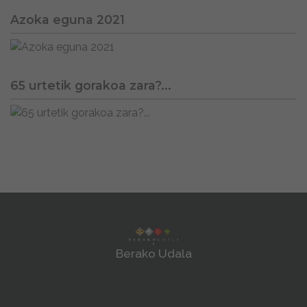
Azoka eguna 2021
65 urtetik gorakoa zara?...
Berako Udala