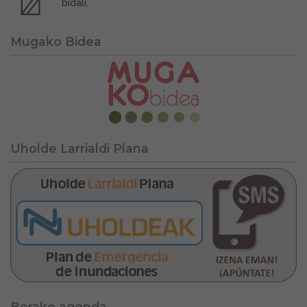
bidali.
Mugako Bidea
Uholde Larrialdi Plana
Berako agenda