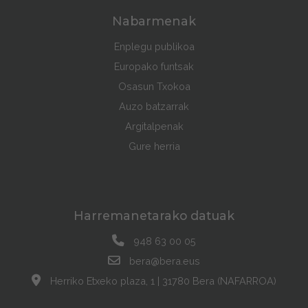
Nabarmenak
Enplegu publikoa
Europako funtsak
Osasun Txokoa
Auzo batzarrak
Argitalpenak
Gure herria
Harremanetarako datuak
948 63 00 05
bera@bera.eus
Herriko Etxeko plaza, 1 | 31780 Bera (NAFARROA)