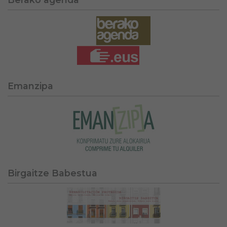
Emanzipa
Birgaitze Babestua