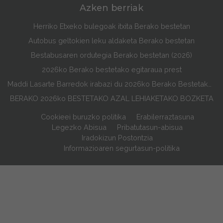
Azken berriak
Herriko Etxeko bulegoak itxita Berako bestetan
Autobus geltokien leku aldaketa Berako bestetan
Bestabusaren ordutegia Berako bestetan (2026)
2026ko Berako bestetako egitaraua prest
Maddi Lasarte Barredok irabazi du 2026ko Berako Bestetako Egitarauaren Azala Lehiaketa
BERAKO 2026ko BESTETAKO AZAL LEHIAKETAKO BOZKETA
Cookieei buruzko politika
Erabilerraztasuna
Legezko Abisua
Pribatutasun-abisua
Iradokizun Postontzia
Informazioaren segurtasun-politika