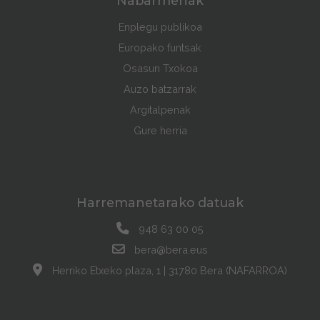
Nabarmenak
Enplegu publikoa
Europako funtsak
Osasun Txokoa
Auzo batzarrak
Argitalpenak
Gure herria
Harremanetarako datuak
948 63 00 05
bera@bera.eus
Herriko Etxeko plaza, 1 | 31780 Bera (NAFARROA)