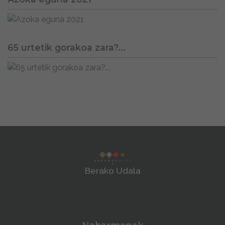
65 urtetik gorakoa zara?...
Berako Udala