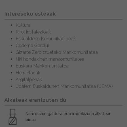
Intereseko estekak
Kultura
Kirol instalazioak
Eskualdeko Komunikabideak
Cederna Garalur
Gizarte Zerbitzuetako Mankomunitatea
Hiri hondakinen mankomunitatea
Euskara Mankomunitatea
Herri Planak
Argitalpenak
Udalerri Euskaldunen Mankomunitatea (UEMA)
Alkateak erantzuten du
Nahi duzun galdera edo iradokizuna alkateari
bidali.