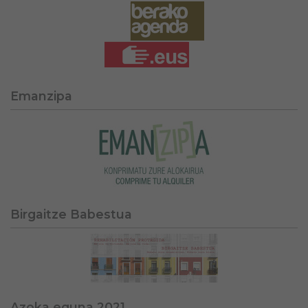
Emanzipa
Birgaitze Babestua
Azoka eguna 2021