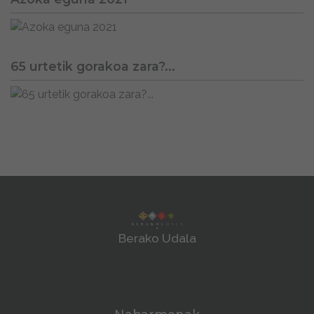
65 urtetik gorakoa zara?...
Berako Udala