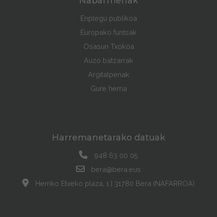
Nabarmenak
Enplegu publikoa
Europako funtsak
Osasun Txokoa
Auzo batzarrak
Argitalpenak
Gure herria
Harremanetarako datuak
948 63 00 05
bera@bera.eus
Herriko Etxeko plaza, 1 | 31780 Bera (NAFARROA)