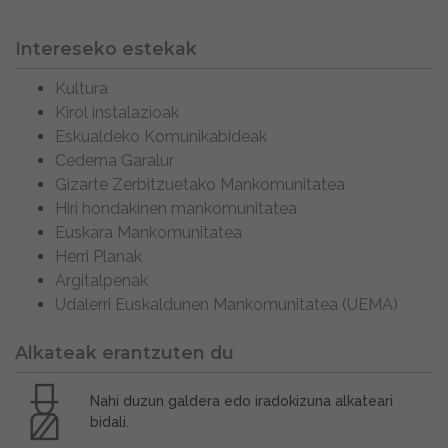
Intereseko estekak
Kultura
Kirol instalazioak
Eskualdeko Komunikabideak
Cederna Garalur
Gizarte Zerbitzuetako Mankomunitatea
Hiri hondakinen mankomunitatea
Euskara Mankomunitatea
Herri Planak
Argitalpenak
Udalerri Euskaldunen Mankomunitatea (UEMA)
Alkateak erantzuten du
Nahi duzun galdera edo iradokizuna alkateari
bidali.