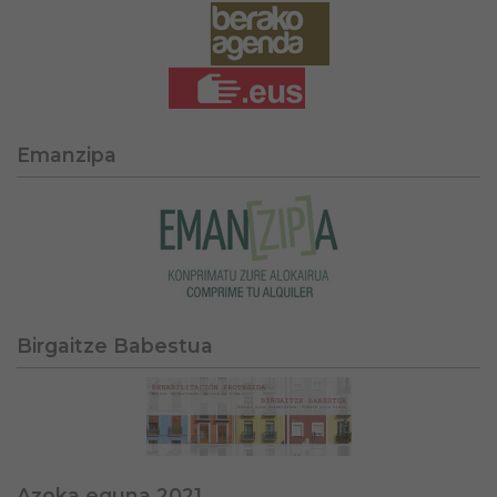
Emanzipa
Birgaitze Babestua
Azoka eguna 2021