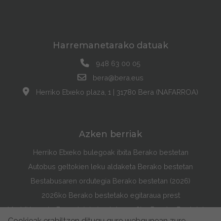
Harremanetarako datuak
948 63 00 05
bera@bera.eus
Herriko Etxeko plaza, 1 | 31780 Bera (NAFARROA)
Azken berriak
Herriko Etxeko bulegoak itxita Berako bestetan
Autobus geltokien leku aldaketa Berako bestetan
Bestabusaren ordutegia Berako bestetan (2026)
2026ko Berako bestetako egitaraua prest
Maddi Lasarte Barredok irabazi du 2026ko Berako Bestetako Egitarauaren Azala Lehiaketa
Cookieak erabiltzen ditugu gure webgunean zure