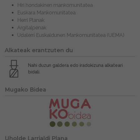
Hiri hondakinen mankomunitatea
Euskara Mankomunitatea
Herri Planak
Argitalpenak
Udalerri Euskaldunen Mankomunitatea (UEMA)
Alkateak erantzuten du
Nahi duzun galdera edo iradokizuna alkateari
bidali.
Mugako Bidea
Uholde Larrialdi Plana