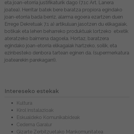
eta joan-etorria justifikaturik dago (7.1c Art. Lanera
joatea). Herritar batek bere baratza propiora egindako
joan-etorria bada berriz, alarma egoera ezartzen duen
Errege Dekretuak 7.1 a) artikuluan jasotzen du elikagaiak,
botikak eta lehen beharreko produktuak lortzeko etxetik
ateratzeko baimena dagoela. Hortaz, baratzera
egindako joan-etorria elikagaiak hartzeko, soilik, eta
ezinbesteko denbora tartean eginen da. (supermerkatura
joatearekin parekagarri).
Intereseko estekak
Kultura
Kirol instalazioak
Eskualdeko Komunikabideak
Cederna Garalur
Gizarte Zerbitzuetako Mankomunitatea