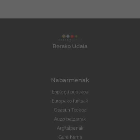
Berako Udala
Nabarmenak
Enplegu publikoa
Europako funtsak
Osasun Txokoa
Auzo batzarrak
Argitalpenak
Gure herria