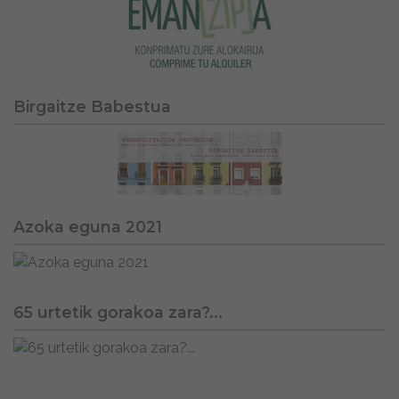
Birgaitze Babestua
Azoka eguna 2021
65 urtetik gorakoa zara?...