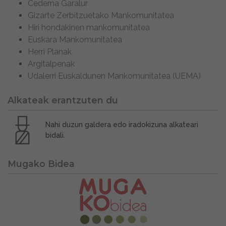
Cederna Garalur
Gizarte Zerbitzuetako Mankomunitatea
Hiri hondakinen mankomunitatea
Euskara Mankomunitatea
Herri Planak
Argitalpenak
Udalerri Euskaldunen Mankomunitatea (UEMA)
Alkateak erantzuten du
Nahi duzun galdera edo iradokizuna alkateari
bidali.
Mugako Bidea