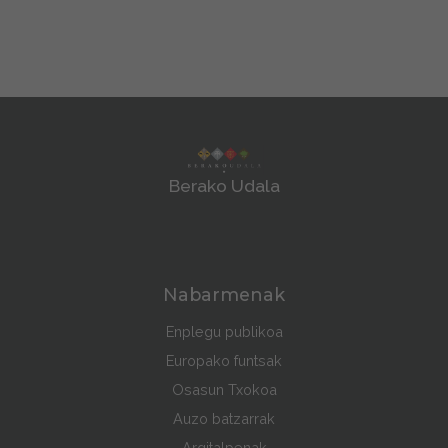
Berako Udala
Nabarmenak
Enplegu publikoa
Europako funtsak
Osasun Txokoa
Auzo batzarrak
Argitalpenak