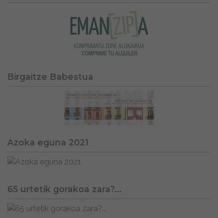
Birgaitze Babestua
Azoka eguna 2021
65 urtetik gorakoa zara?...