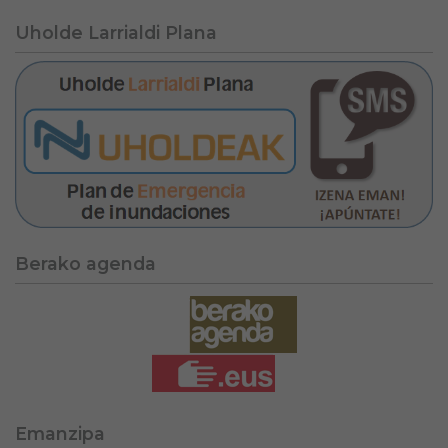
Uholde Larrialdi Plana
Berako agenda
Emanzipa