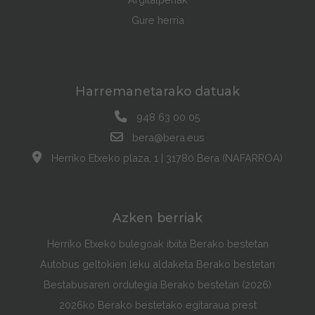
Gure herria
Harremanetarako datuak
948 63 00 05
bera@bera.eus
Herriko Etxeko plaza, 1 | 31780 Bera (NAFARROA)
Azken berriak
Herriko Etxeko bulegoak itxita Berako bestetan
Autobus geltokien leku aldaketa Berako bestetan
Bestabusaren ordutegia Berako bestetan (2026)
2026ko Berako bestetako egitaraua prest