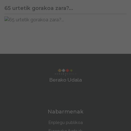
65 urtetik gorakoa zara?...
Berako Udala
Nabarmenak
Enplegu publikoa
Europako funtsak