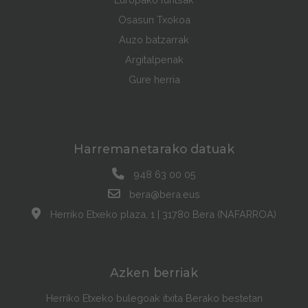
Osasun Txokoa
Auzo batzarrak
Argitalpenak
Gure herria
Harremanetarako datuak
948 63 00 05
bera@bera.eus
Herriko Etxeko plaza, 1 | 31780 Bera (NAFARROA)
Azken berriak
Herriko Etxeko bulegoak itxita Berako bestetan