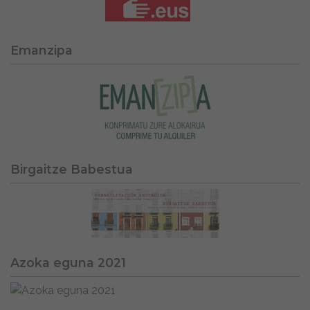
Emanzipa
Birgaitze Babestua
Azoka eguna 2021