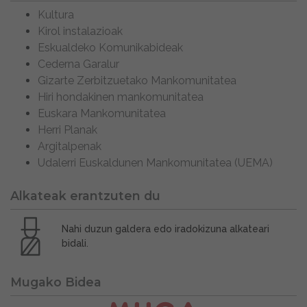
Kultura
Kirol instalazioak
Eskualdeko Komunikabideak
Cederna Garalur
Gizarte Zerbitzuetako Mankomunitatea
Hiri hondakinen mankomunitatea
Euskara Mankomunitatea
Herri Planak
Argitalpenak
Udalerri Euskaldunen Mankomunitatea (UEMA)
Alkateak erantzuten du
Nahi duzun galdera edo iradokizuna alkateari
bidali.
Mugako Bidea