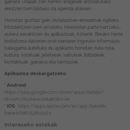
gainera, Udalak zein herriko eragileek antolatutako
ekintzen berri bilduko da agenda atalean.
Horretaz guztiaz gain, instalazioen erreserbak egiteko,
intzidentzien berri emateko, inkestetan parte hartzeko…
aukera eskaintzen du aplikazioak. Azkenik, Berako herria
bisitatzera datorren orok herriaren inguruko informazio
baliagarria aurkituko du aplikazio honetan; hala nola,
kultura, ostatuak, jatetxeak, saltokiak, ibilbideak,
kontaktuak, garraioa eta farmaziak.
Aplikazioa deskargatzeko
:
*
Android
:
https://play.google.com/store/apps/details?
id=com.zitu.beraudalaikt&hl=es
*
IOS
:
https://apps.apple.com/es/app/beratik-
berara/id6752605123
Intereseko estekak