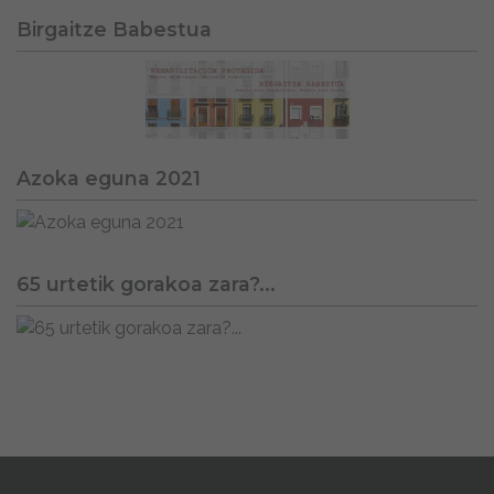
Birgaitze Babestua
Azoka eguna 2021
65 urtetik gorakoa zara?...