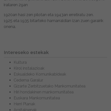
irailaren 29an
1920an hasi zen pilotan eta 1943an erretiratu zen.
1925 eta 1935 bitarteko hamarraldian izan zuen garairik
onena.
Intereseko estekak
Kultura
Kirol instalazioak
Eskualdeko Komunikabideak
Cederna Garalur
Gizarte Zerbitzuetako Mankomunitatea
Hiri hondakinen mankomunitatea
Euskara Mankomunitatea
Herri Planak
Argitalpenak