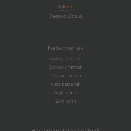
Berako Udala
Nabarmenak
Enplegu publikoa
Europako funtsak
Osasun Txokoa
Auzo batzarrak
Argitalpenak
Gure herria
Harremanetarako datuak