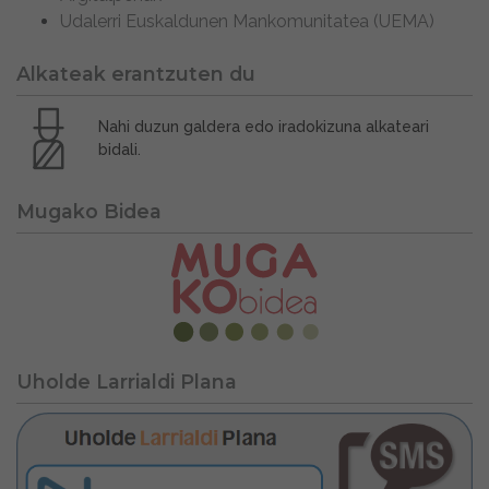
Udalerri Euskaldunen Mankomunitatea (UEMA)
Alkateak erantzuten du
Nahi duzun galdera edo iradokizuna alkateari
bidali.
Mugako Bidea
Uholde Larrialdi Plana