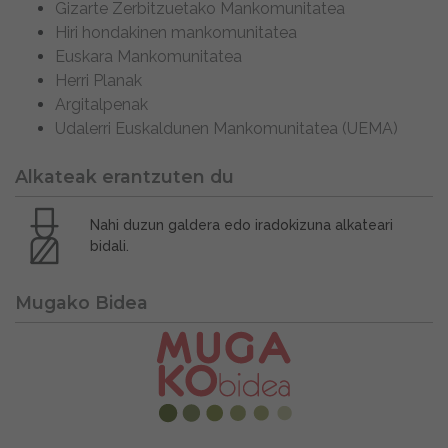
Gizarte Zerbitzuetako Mankomunitatea
Hiri hondakinen mankomunitatea
Euskara Mankomunitatea
Herri Planak
Argitalpenak
Udalerri Euskaldunen Mankomunitatea (UEMA)
Alkateak erantzuten du
Nahi duzun galdera edo iradokizuna alkateari
bidali.
Mugako Bidea