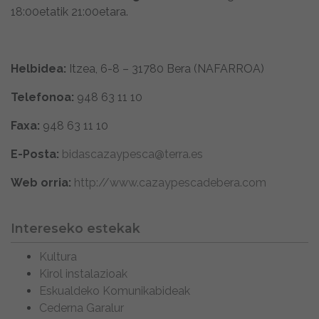
18:00etatik 21:00etara.
Helbidea:
Itzea, 6-8 – 31780 Bera (NAFARROA)
Telefonoa:
948 63 11 10
Faxa:
948 63 11 10
E-Posta:
bidascazaypesca@terra.es
Web orria:
http://www.cazaypescadebera.com
Intereseko estekak
Kultura
Kirol instalazioak
Eskualdeko Komunikabideak
Cederna Garalur