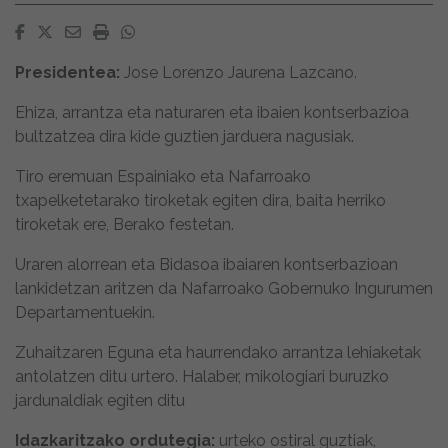
Facebook
Twitter
Email
Imprimir
Whatsapp
Presidentea:
Jose Lorenzo Jaurena Lazcano.
Ehiza, arrantza eta naturaren eta ibaien kontserbazioa
bultzatzea dira kide guztien jarduera nagusiak.
Tiro eremuan Espainiako eta Nafarroako
txapelketetarako tiroketak egiten dira, baita herriko
tiroketak ere, Berako festetan.
Uraren alorrean eta Bidasoa ibaiaren kontserbazioan
lankidetzan aritzen da Nafarroako Gobernuko Ingurumen
Departamentuekin.
Zuhaitzaren Eguna eta haurrendako arrantza lehiaketak
antolatzen ditu urtero. Halaber, mikologiari buruzko
jardunaldiak egiten ditu
Idazkaritzako ordutegia:
urteko ostiral guztiak,