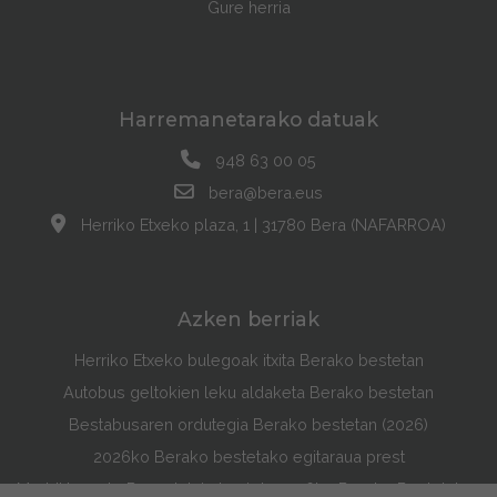
Gure herria
Harremanetarako datuak
948 63 00 05
bera@bera.eus
Herriko Etxeko plaza, 1 | 31780 Bera (NAFARROA)
Azken berriak
Herriko Etxeko bulegoak itxita Berako bestetan
Autobus geltokien leku aldaketa Berako bestetan
Bestabusaren ordutegia Berako bestetan (2026)
2026ko Berako bestetako egitaraua prest
Maddi Lasarte Barredok irabazi du 2026ko Berako Bestetako Egitarauaren Azala Lehiaketa