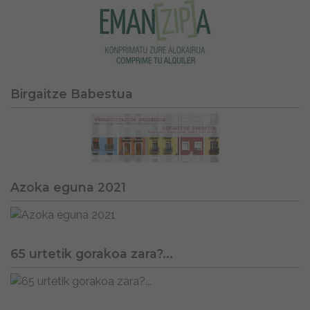
Birgaitze Babestua
Azoka eguna 2021
65 urtetik gorakoa zara?...