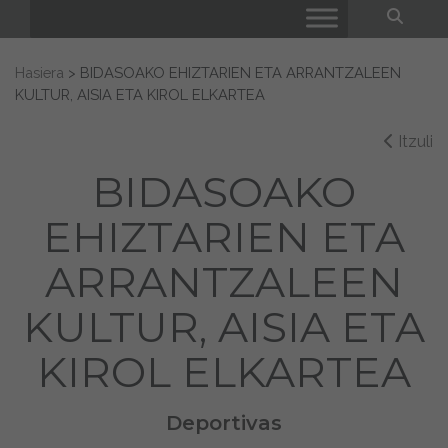
Bila
Search for:
Hasiera
>
BIDASOAKO EHIZTARIEN ETA ARRANTZALEEN
KULTUR, AISIA ETA KIROL ELKARTEA
Itzuli
BIDASOAKO
EHIZTARIEN ETA
ARRANTZALEEN
KULTUR, AISIA ETA
KIROL ELKARTEA
Deportivas