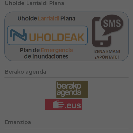
Uholde Larrialdi Plana
Berako agenda
Emanzipa