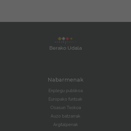
Berako Udala
Nabarmenak
Enplegu publikoa
Europako funtsak
Osasun Txokoa
Auzo batzarrak
Argitalpenak