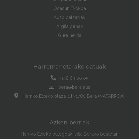
Osasun Txokoa
Auzo batzarrak
Argitalpenak
Gure herria
Harremanetarako datuak
948 63 00 05
bera@bera.eus
Herriko Etxeko plaza, 1 | 31780 Bera (NAFARROA)
Azken berriak
Herriko Etxeko bulegoak itxita Berako bestetan