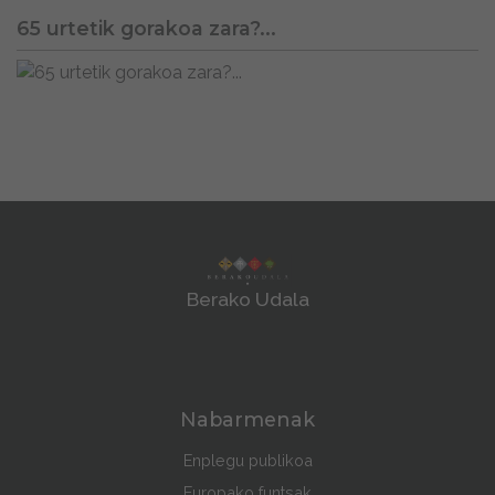
65 urtetik gorakoa zara?...
Berako Udala
Nabarmenak
Enplegu publikoa
Europako funtsak