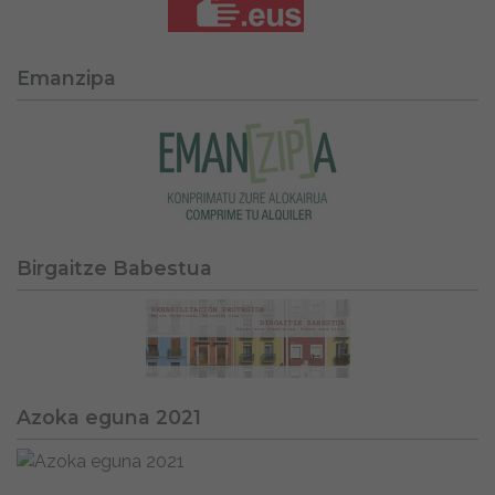
Emanzipa
Birgaitze Babestua
Azoka eguna 2021