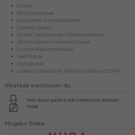
Kultura
Kirol instalazioak
Eskualdeko Komunikabideak
Cederna Garalur
Gizarte Zerbitzuetako Mankomunitatea
Hiri hondakinen mankomunitatea
Euskara Mankomunitatea
Herri Planak
Argitalpenak
Udalerri Euskaldunen Mankomunitatea (UEMA)
Alkateak erantzuten du
Nahi duzun galdera edo iradokizuna alkateari
bidali.
Mugako Bidea