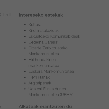
Intereseko estekak
Itzuli
Kultura
Kirol instalazioak
Eskualdeko Komunikabideak
Cederna Garalur
Gizarte Zerbitzuetako
Mankomunitatea
Hiri hondakinen
mankomunitatea
Euskara Mankomunitatea
Herri Planak
Argitalpenak
Udalerri Euskaldunen
Mankomunitatea (UEMA)
Alkateak erantzuten du
a