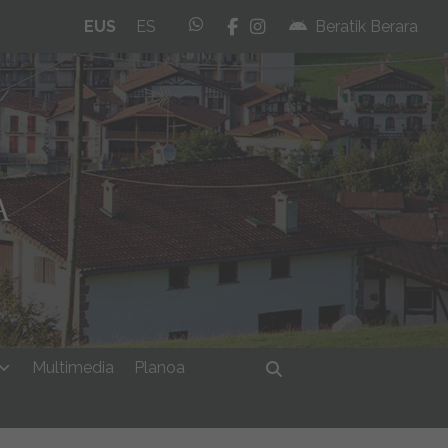
whatsapp
facebook
instagram
EUS
ES
Beratik Berara
Multimedia
Planoa
Bilatu