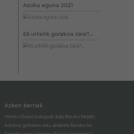
Azoka eguna 2021
65 urtetik gorakoa zara?...
Azken berriak
Herriko Etxeko bulegoak itxita Berako bestetan
Autobus geltokien leku aldaketa Berako bestetan
Bestabusaren ordutegia Berako bestetan (2026)