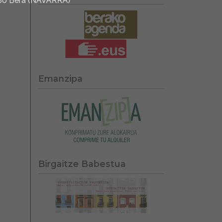
1780 Bera (NAVARRA)
Emanzipa
Birgaitze Babestua