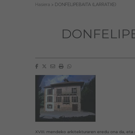
Search for:
Hasiera
>
DONFELIPEBAITA (LARRATXE)
DONFELIPE
Facebook
Twitter
Email
Imprimir
Whatsapp
XVIII. mendeko arkitekturaren eredu ona da, eta 