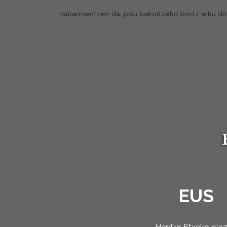
nabarmentzen da, pisu bakoitzeko bortz arku di
EUS