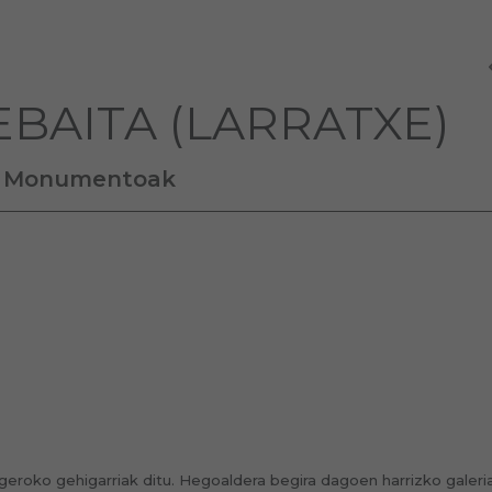
BAITA (LARRATXE)
Monumentoak
geroko gehigarriak ditu. Hegoaldera begira dagoen harrizko galeri