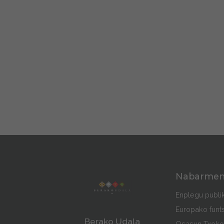
Nabarme
Enplegu publi
Europako funt
Berako Udala
Osasun Txoko