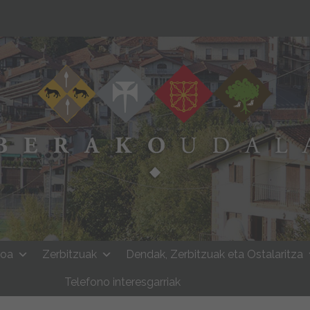
moa
Zerbitzuak
Dendak, Zerbitzuak eta Ostalaritza
Telefono interesgarriak