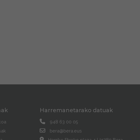
nak
Harremanetarako datuak
koa
948 63 00 05
sak
bera@bera.eus
a
Herriko Etxeko plaza, 1 | 31780 Bera