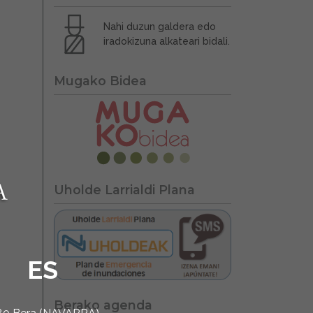
Nahi duzun galdera edo
iradokizuna alkateari bidali.
Mugako Bidea
Uholde Larrialdi Plana
ES
Berako agenda