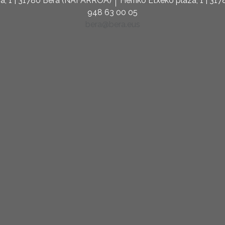
za, 1 | 31780 Bera (NAFARROA)
Herriko Etxeko plaza, 1 | 3
948 63 00 05
bera@bera.eus