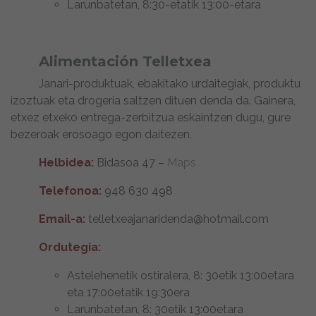
Larunbatetan, 8:30-etatik 13:00-etara
Alimentación Telletxea
Janari-produktuak, ebakitako urdaitegiak, produktu
izoztuak eta drogeria saltzen dituen denda da. Gainera,
etxez etxeko entrega-zerbitzua eskaintzen dugu, gure
bezeroak erosoago egon daitezen.
Helbidea:
Bidasoa 47
–
Maps
Telefonoa:
948 630 498
Email-a:
telletxeajanaridenda@hotmail.com
Ordutegia:
Astelehenetik ostiralera, 8: 30etik 13:00etara
eta 17:00etatik 19:30era
Larunbatetan, 8: 30etik 13:00etara