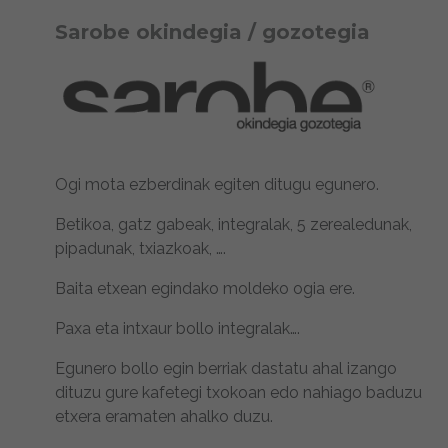
Sarobe okindegia / gozotegia
Ogi mota ezberdinak egiten ditugu egunero.
Betikoa, gatz gabeak, integralak, 5 zerealedunak,
pipadunak, txiazkoak, ….
Baita etxean egindako moldeko ogia ere.
Paxa eta intxaur bollo integralak….
Egunero bollo egin berriak dastatu ahal izango
dituzu gure kafetegi txokoan edo nahiago baduzu
etxera eramaten ahalko duzu.