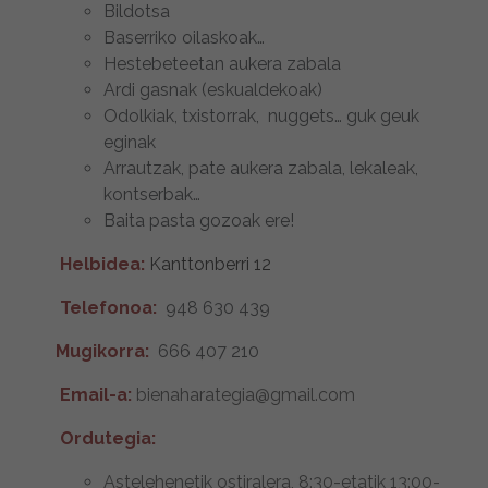
Bildotsa
Baserriko oilaskoak…
Hestebeteetan aukera zabala
Ardi gasnak (eskualdekoak)
Odolkiak, txistorrak, nuggets… guk geuk
eginak
Arrautzak, pate aukera zabala, lekaleak,
kontserbak…
Baita pasta gozoak ere!
Helbidea:
Kanttonberri 12
Telefonoa:
948 630 439
Mugikorra:
666 407 210
Email-a:
bienaharategia@gmail.com
Ordutegia:
Astelehenetik ostiralera, 8:30-etatik 13:00-