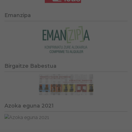
Emanzipa
Birgaitze Babestua
Azoka eguna 2021