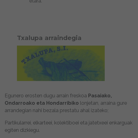
etara.
Txalupa arraindegia
Egunero erosten dugu arrain freskoa
Pasaiako,
Ondarroako eta Hondarribiko
lonjetan, arraina gure
arrandegian nahi bezala prestatu ahal izateko;
Partikularrei, elkarteei, kolektiboei eta jatetxeei enkarguak
egiten dizkiegu.