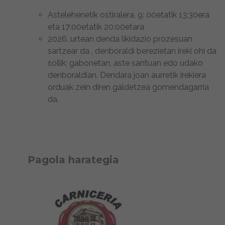
Astelehenetik ostiralera, 9: 00etatik 13:30era
eta 17:00etatik 20:00etara
2026. urtean denda likidazio prozesuan
sartzear da , denboraldi berezietan ireki ohi da
soilik: gabonetan, aste santuan edo udako
denboraldian. Dendara joan aurretik irekiera
orduak zein diren galdetzea gomendagarria
da.
Pagola harategia