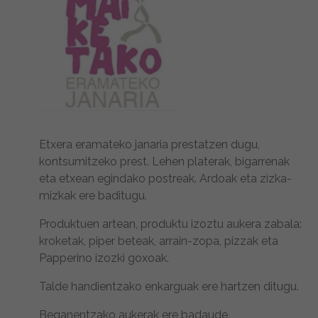
Etxera eramateko janaria prestatzen dugu,
kontsumitzeko prest. Lehen platerak, bigarrenak
eta etxean egindako postreak. Ardoak eta zizka-
mizkak ere baditugu.
Produktuen artean, produktu izoztu aukera zabala:
kroketak, piper beteak, arrain-zopa, pizzak eta
Papperino izozki goxoak.
Talde handientzako enkarguak ere hartzen ditugu.
Beganentzako aukerak ere badaude.