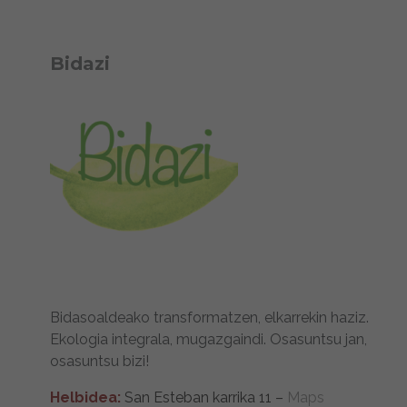
Bidazi
Bidasoaldeako transformatzen, elkarrekin haziz.
Ekologia integrala, mugazgaindi. Osasuntsu jan,
osasuntsu bizi!
Helbidea:
San Esteban karrika 11 –
Maps