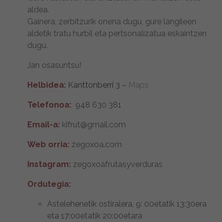
aldea.
Gainera, zerbitzurik onena dugu, gure langileen
aldetik tratu hurbil eta pertsonalizatua eskaintzen
dugu.
Jan osasuntsu!
Helbidea:
Kanttonberri 3
–
Maps
Telefonoa:
948
630
381
Email-a:
kifrut@gmail.com
Web orria:
zegoxoa.com
Instagram:
zegoxoafrutasyverduras
Ordutegia:
Astelehenetik ostiralera, 9: 00etatik 13:30era
eta 17:00etatik 20:00etara