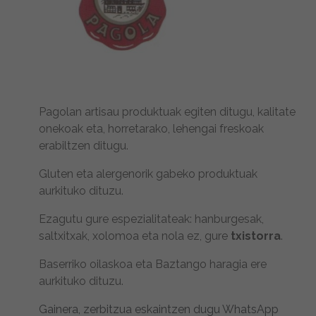
Pagolan artisau produktuak egiten ditugu, kalitate
onekoak eta, horretarako, lehengai freskoak
erabiltzen ditugu.
Gluten eta alergenorik gabeko produktuak
aurkituko dituzu.
Ezagutu gure espezialitateak: hanburgesak,
saltxitxak, xolomoa eta nola ez, gure
txistorra
.
Baserriko oilaskoa eta Baztango haragia ere
aurkituko dituzu.
Gainera, zerbitzua eskaintzen dugu WhatsApp