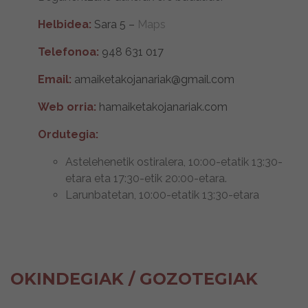
Helbidea:
Sara 5 –
Maps
Telefonoa:
948 631 017
Email:
amaiketakojanariak@gmail.com
Web orria:
hamaiketakojanariak.com
Ordutegia:
Astelehenetik ostiralera, 10:00-etatik 13:30-
etara eta 17:30-etik 20:00-etara.
Larunbatetan, 10:00-etatik 13:30-etara
OKINDEGIAK / GOZOTEGIAK