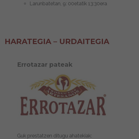
Larunbatetan, 9: 00etatik 13:30era
HARATEGIA – URDAITEGIA
Errotazar pateak
Guk prestatzen ditugu ahatekiak: