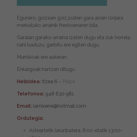
Egunero, goizean goiz joaten gara arrain lonjara
merkatuko arrainik freskoenaren bila.
Garaian garaiko arraina izaten dugu eta zuk horrela
nahi baduzu, garbitu ere egiten dugu.
Mariskoak ere aukeran.
Enkargoak hartzen ditugu.
Helbidea:
Itzea 6 –
Maps
Telefonoa:
948 630 981
Email:
lamixene@hotmail.com
Ordutegia:
Asteartetik larunbatera, 8:00-etatik 13:00-