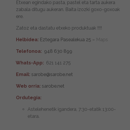
Etxean egindako pasta, pastel eta tarta aukera
zabala ditugu aukeran. Baita izozki goxo-goxoak
ere.
Zatoz eta dastatu etxeko produktuak !!!!
Helbidea:
Eztegara Pasealekua 25 –
Maps
Telefonoa:
948 630 899
Whats-App:
621 141 275
Email:
sarobe@sarobe.net
Web orria:
sarobe.net
Ordutegia:
Astelehenetik igandera, 7:30-etatik 13:00-
etara.