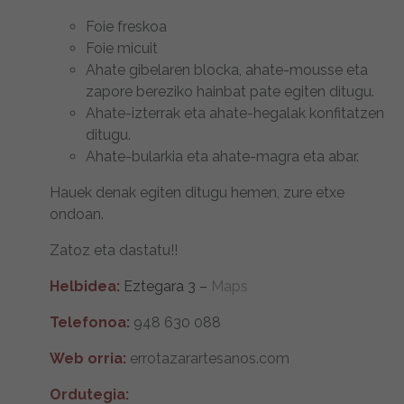
Foie freskoa
Foie micuit
Ahate gibelaren blocka, ahate-mousse eta
zapore bereziko hainbat pate egiten ditugu.
Ahate-izterrak eta ahate-hegalak konfitatzen
ditugu.
Ahate-bularkia eta ahate-magra eta abar.
Hauek denak egiten ditugu hemen, zure etxe
ondoan.
Zatoz eta dastatu!!
Helbidea:
Eztegara 3 –
Maps
Telefonoa:
948 630 088
Web orria:
errotazarartesanos.com
Ordutegia: