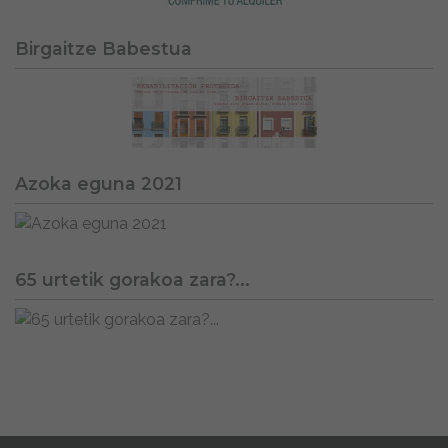
Birgaitze Babestua
Azoka eguna 2021
65 urtetik gorakoa zara?...