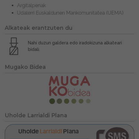
Argitalpenak
Udalerri Euskaldunen Mankomunitatea (UEMA)
Alkateak erantzuten du
Nahi duzun galdera edo iradokizuna alkateari
bidali.
Mugako Bidea
Uholde Larrialdi Plana