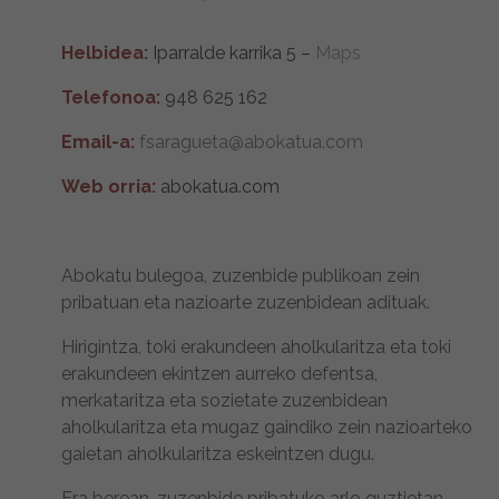
Helbidea:
Iparralde karrika 5 –
Maps
Telefonoa:
948 625 162
Email-a:
fsaragueta@abokatua.com
Web orria:
abokatua.com
Abokatu bulegoa, zuzenbide publikoan zein
pribatuan eta nazioarte zuzenbidean adituak.
Hirigintza, toki erakundeen aholkularitza eta toki
erakundeen ekintzen aurreko defentsa,
merkataritza eta sozietate zuzenbidean
aholkularitza eta mugaz gaindiko zein nazioarteko
gaietan aholkularitza eskeintzen dugu.
Era berean, zuzenbide pribatuko arlo guztietan