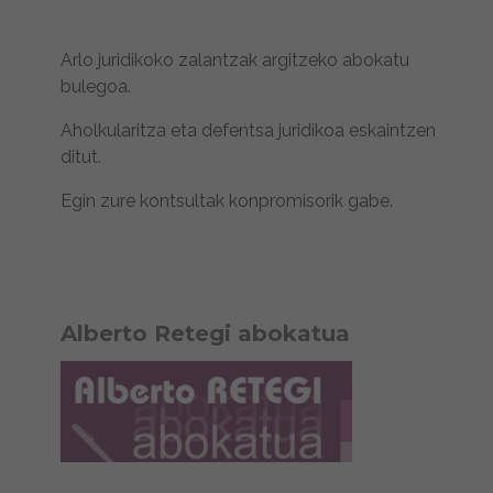
Arlo juridikoko zalantzak argitzeko abokatu
bulegoa.
Aholkularitza eta defentsa juridikoa eskaintzen
ditut.
Egin zure kontsultak konpromisorik gabe.
Alberto Retegi abokatua