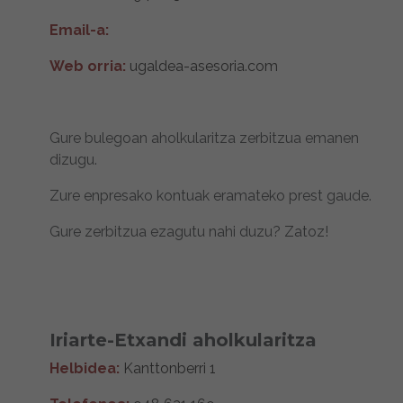
Email-a:
Web orria:
ugaldea-asesoria.com
Gure bulegoan aholkularitza zerbitzua emanen
dizugu.
Zure enpresako kontuak eramateko prest gaude.
Gure zerbitzua ezagutu nahi duzu? Zatoz!
Iriarte-Etxandi aholkularitza
Helbidea:
Kanttonberri 1