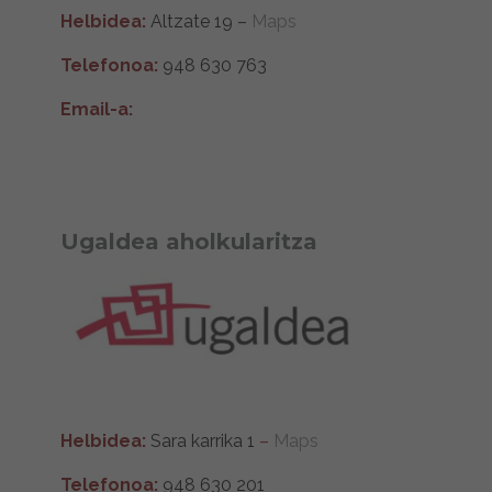
Helbidea:
Altzate 19 –
Maps
Telefonoa:
948 630 763
Email-a:
Ugaldea aholkularitza
Helbidea:
Sara karrika 1
–
Maps
Telefonoa:
948 630 201