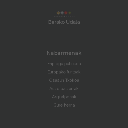
Berako Udala
Nabarmenak
Enplegu publikoa
Europako funtsak
Osasun Txokoa
Auzo batzarrak
Argitalpenak
Gure herria