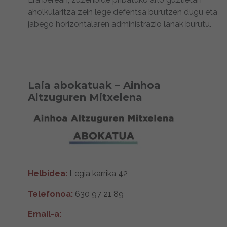
aholkularitza zein lege defentsa burutzen dugu eta
jabego horizontalaren administrazio lanak burutu.
Laia abokatuak – Ainhoa
Altzuguren Mitxelena
Helbidea:
Legia karrika 42
Telefonoa:
630 97 21 89
Email-a: