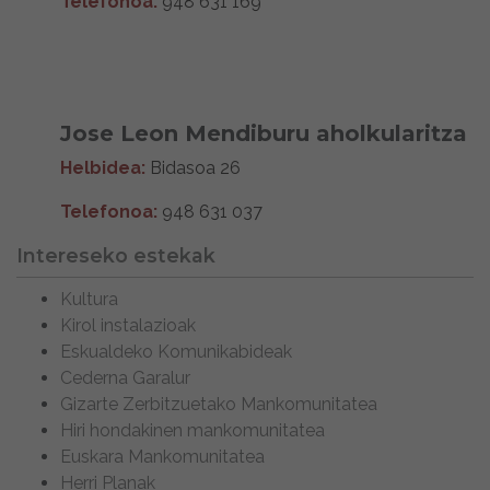
Telefonoa:
948 631 169
Jose Leon Mendiburu aholkularitza
Helbidea:
Bidasoa 26
Telefonoa:
948 631 037
Intereseko estekak
Kultura
Kirol instalazioak
Eskualdeko Komunikabideak
Cederna Garalur
Gizarte Zerbitzuetako Mankomunitatea
Hiri hondakinen mankomunitatea
Euskara Mankomunitatea
Herri Planak