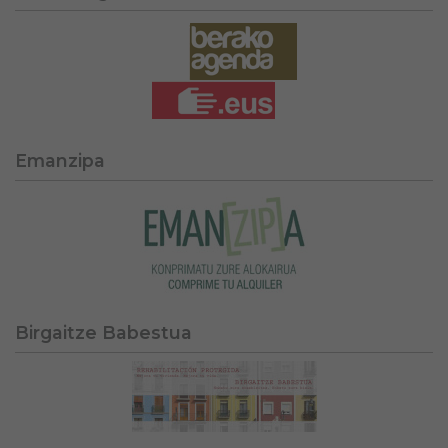
Emanzipa
Birgaitze Babestua