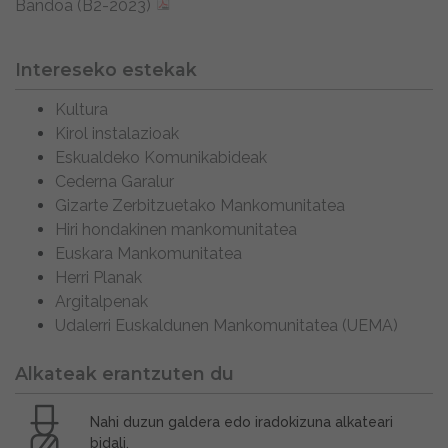
Bandoa (B2-2023)
Intereseko estekak
Kultura
Kirol instalazioak
Eskualdeko Komunikabideak
Cederna Garalur
Gizarte Zerbitzuetako Mankomunitatea
Hiri hondakinen mankomunitatea
Euskara Mankomunitatea
Herri Planak
Argitalpenak
Udalerri Euskaldunen Mankomunitatea (UEMA)
Alkateak erantzuten du
Nahi duzun galdera edo iradokizuna alkateari
bidali.