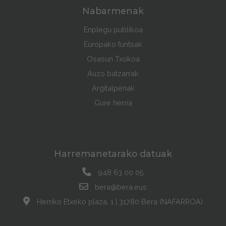
Nabarmenak
Enplegu publikoa
Europako funtsak
Osasun Txokoa
Auzo batzarrak
Argitalpenak
Gure herria
Harremanetarako datuak
948 63 00 05
bera@bera.eus
Herriko Etxeko plaza, 1 | 31780 Bera (NAFARROA)