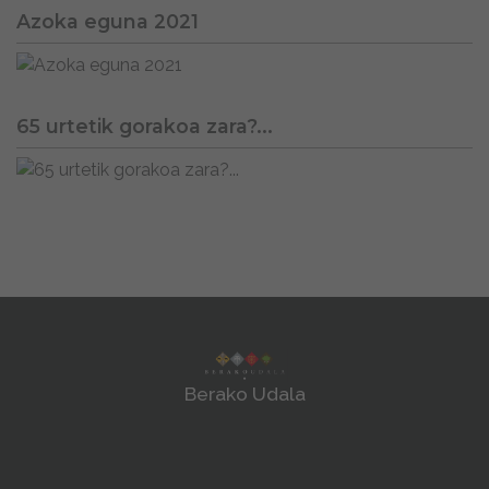
Azoka eguna 2021
65 urtetik gorakoa zara?...
Berako Udala