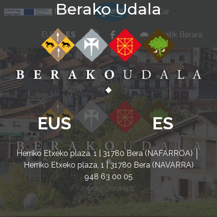
Berako Udala
Ir al contenido
POCTEFA
KarKarCar
whatsapp
facebook
instagram
EUS
ES
Beratik Berara
EUS
ES
Herriko Etxeko plaza, 1 | 31780 Bera (NAFARROA)
Herriko Etxeko plaza, 1 | 31780 Bera (NAVARRA)
948 63 00 05
bera@bera.eus