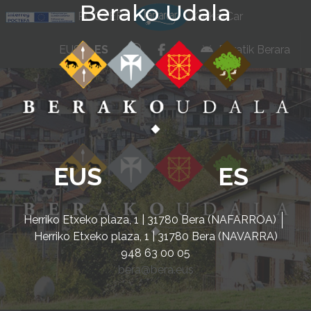
Berako Udala
Ir al contenido
POCTEFA
KarKarCar
whatsapp
facebook
instagram
EUS
ES
Beratik Berara
EUS
ES
Herriko Etxeko plaza, 1 | 31780 Bera (NAFARROA)
Herriko Etxeko plaza, 1 | 31780 Bera (NAVARRA)
948 63 00 05
bera@bera.eus