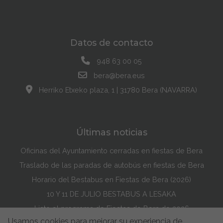
Datos de contacto
948 63 00 05
bera@bera.eus
Herriko Etxeko plaza, 1 | 31780 Bera (NAVARRA)
Últimas noticias
Oficinas del Ayuntamiento cerradas en fiestas de Bera
Traslado de las paradas de autobús en fiestas de Bera
Horario del Bestabus en Fiestas de Bera (2026)
10 Y 11 DE JULIO BESTABUS A LESAKA
Listo el programa de Fiestas de Bera de 2026
Usamos cookies para mejorar su experiencia de
Maddi Lasarte Barredo ha ganado el Concurso de la Portada de Fiestas de Bera de 2026