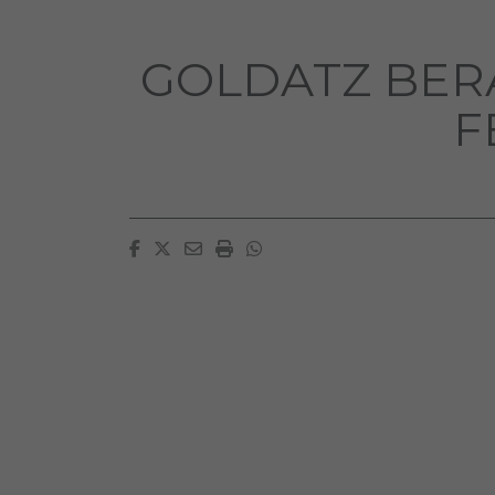
GOLDATZ BER
F
Facebook
Twitter
Email
Imprimir
Whatsapp