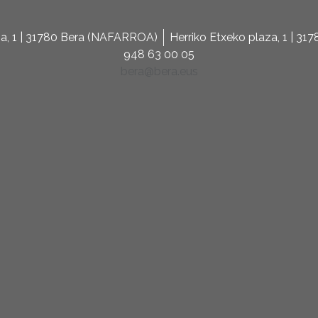
za, 1 | 31780 Bera (NAFARROA)
Herriko Etxeko plaza, 1 | 3
948 63 00 05
bera@bera.eus