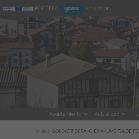
Ir al contenido
POCTEFA
KarKarCar
Ayuntamiento
Actualidad
Tu
Buscar:
Inicio
>
GOLDATZ BERAKO EMAKUME TALDE FE