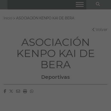
Bus
Buscar:
Inicio
>
ASOCIACIÓN KENPO KAI DE BERA
Volver
ASOCIACIÓN
KENPO KAI DE
BERA
Deportivas
Facebook
Twitter
Email
Imprimir
Whatsapp