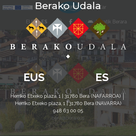
Berako Udala
Ir al contenido
POCTEFA
KarKarCar
whatsapp
facebook
instagram
EUS
ES
Beratik Berara
EUS
ES
Herriko Etxeko plaza, 1 | 31780 Bera (NAFARROA)
Herriko Etxeko plaza, 1 | 31780 Bera (NAVARRA)
948 63 00 05
bera@bera.eus