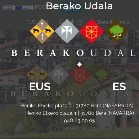
Berako Udala
Ir al contenido
POCTEFA
KarKarCar
whatsapp
facebook
instagram
EUS
ES
Beratik Berara
EUS
ES
Herriko Etxeko plaza, 1 | 31780 Bera (NAFARROA)
Herriko Etxeko plaza, 1 | 31780 Bera (NAVARRA)
948 63 00 05
bera@bera.eus