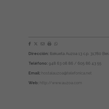
Facebook
Twitter
Email
Imprimir
Whatsapp
Dirección:
Illekueta Auzoa 13 c.p. 31780 B
Teléfono:
948 63 08 86 / 605 86 43 55
Email:
hostalauzoa@telefonica.net
Web:
http://www.auzoa.com