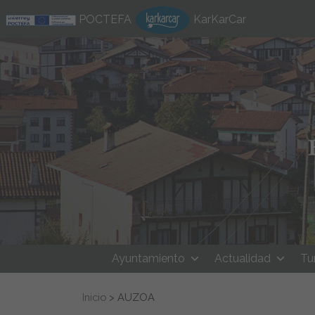
Ir al contenido
POCTEFA
KarKarCar
Ayuntamiento
Actualidad
Tu
Buscar:
Inicio
>
AUZOA