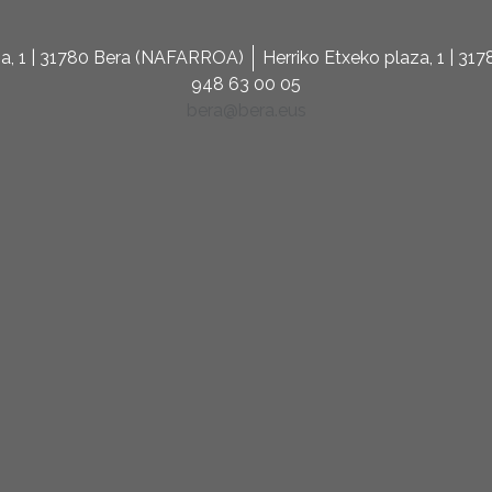
za, 1 | 31780 Bera (NAFARROA)
Herriko Etxeko plaza, 1 | 3
948 63 00 05
bera@bera.eus