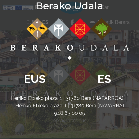
Berako Udala
Ir al contenido
POCTEFA
KarKarCar
whatsapp
facebook
instagram
EUS
ES
Beratik Berara
EUS
ES
Herriko Etxeko plaza, 1 | 31780 Bera (NAFARROA)
Herriko Etxeko plaza, 1 | 31780 Bera (NAVARRA)
948 63 00 05
bera@bera.eus