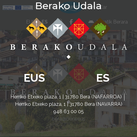
Berako Udala
Ir al contenido
POCTEFA
KarKarCar
whatsapp
facebook
instagram
EUS
ES
Beratik Berara
EUS
ES
Herriko Etxeko plaza, 1 | 31780 Bera (NAFARROA)
Herriko Etxeko plaza, 1 | 31780 Bera (NAVARRA)
948 63 00 05
bera@bera.eus