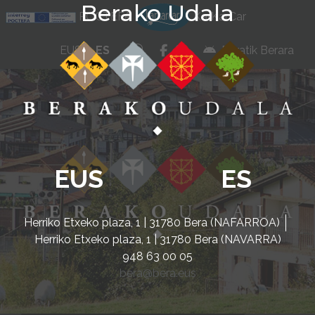
Berako Udala
Ir al contenido
POCTEFA
KarKarCar
whatsapp
facebook
instagram
EUS
ES
Beratik Berara
EUS
ES
Herriko Etxeko plaza, 1 | 31780 Bera (NAFARROA)
Herriko Etxeko plaza, 1 | 31780 Bera (NAVARRA)
948 63 00 05
bera@bera.eus