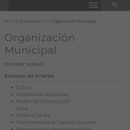
Bus
Buscar:
Inicio
>
Ayuntamiento
>
Organización Municipal
Organización
Municipal
[firstchild_redirect]
Enlaces de interés
Cultura
Instalaciones deportivas
Medios de Comunicación
Local
Cederna Garalur
Mancomunidad de Servicios Sociales
Mancomunidad de residuos sólidos