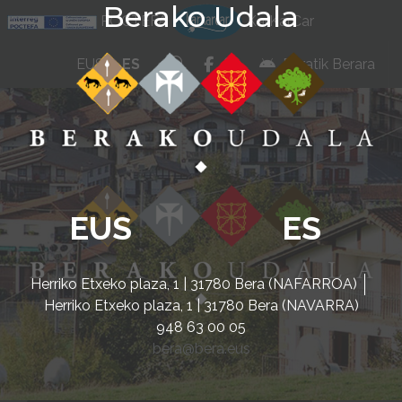
Berako Udala
Ir al contenido
POCTEFA
KarKarCar
whatsapp
facebook
instagram
EUS
ES
Beratik Berara
EUS
ES
Herriko Etxeko plaza, 1 | 31780 Bera (NAFARROA)
Herriko Etxeko plaza, 1 | 31780 Bera (NAVARRA)
948 63 00 05
bera@bera.eus