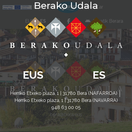
Berako Udala
Ir al contenido
POCTEFA
KarKarCar
whatsapp
facebook
instagram
EUS
ES
Beratik Berara
EUS
ES
Herriko Etxeko plaza, 1 | 31780 Bera (NAFARROA)
Herriko Etxeko plaza, 1 | 31780 Bera (NAVARRA)
948 63 00 05
bera@bera.eus