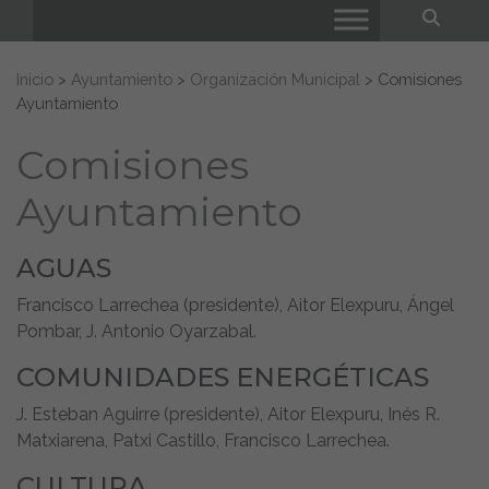
Bus
Buscar:
Inicio
>
Ayuntamiento
>
Organización Municipal
>
Comisiones
Ayuntamiento
Comisiones
Ayuntamiento
AGUAS
Francisco Larrechea (presidente), Aitor Elexpuru, Ángel
Pombar, J. Antonio Oyarzabal.
COMUNIDADES ENERGÉTICAS
J. Esteban Aguirre (presidente), Aitor Elexpuru, Inés R.
Matxiarena, Patxi Castillo, Francisco Larrechea.
CULTURA