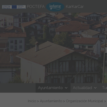
Ir al contenido
POCTEFA
KarKarCar
Ayuntamiento
Actualidad
Tu
Buscar:
Inicio
>
Ayuntamiento
>
Organización Municipal
>