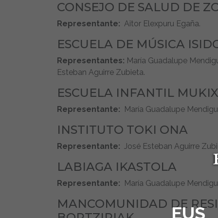
CONSEJO DE SALUD DE Z
Representante:
Aitor Elexpuru Egaña.
ESCUELA DE MÚSICA ISI
Representantes:
María Guadalupe Mendigutx
Esteban Aguirre Zubieta.
ESCUELA INFANTIL MUKI
Representante:
María Guadalupe Mendigut
INSTITUTO TOKI ONA
Representante:
José Esteban Aguirre Zubi
LABIAGA IKASTOLA
Representante:
María Guadalupe Mendigut
MANCOMUNIDAD DE RESI
EUS
BORTZIRIAK