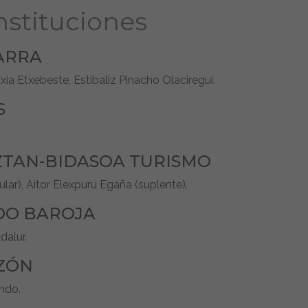
nstituciones
ARRA
ia Etxebeste, Estibaliz Pinacho Olaciregui.
S
ZTAN-BIDASOA TURISMO
ular), Aitor Elexpuru Egaña (suplente).
DO BAROJA
dalur.
ZÓN
ndo.