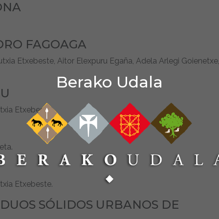
ONA
DORO FAGOAGA
ia Etxebeste, Aitor Elexpuru Egaña, Adela Arlegi Goienetxe
Berako Udala
XU
xia Etxebeste.
eta.
xia Etxebeste.
DUOS SÓLIDOS URBANOS DE