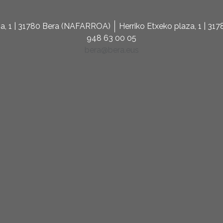
za, 1 | 31780 Bera (NAFARROA)
Herriko Etxeko plaza, 1 | 3
948 63 00 05
bera@bera.eus