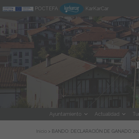
Ir al contenido
POCTEFA
KarKarCar
Ayuntamiento
Actualidad
Tu
Buscar:
Inicio
>
BANDO: DECLARACIÓN DE GANADO 20