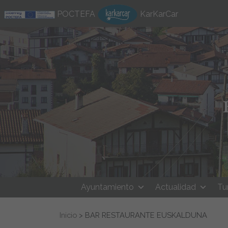
Ir al contenido
POCTEFA
KarKarCar
Ayuntamiento
Actualidad
Tu
Buscar:
Inicio
>
BAR RESTAURANTE EUSKALDUNA