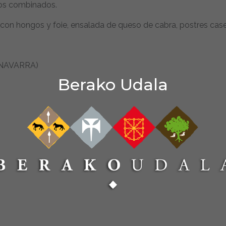
atos combinados.
o con hongos y foie, ensalada de queso de cabra, postres case
 (NAVARRA)
Berako Udala