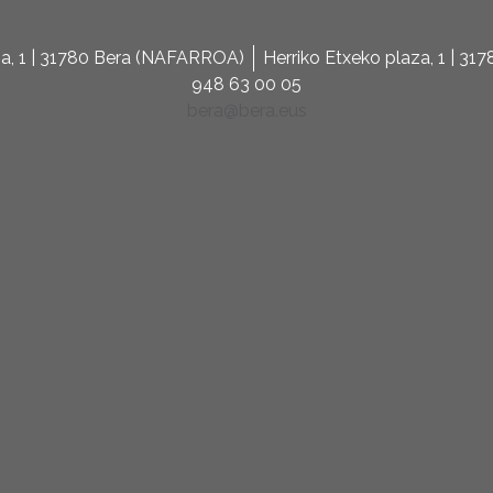
za, 1 | 31780 Bera (NAFARROA)
Herriko Etxeko plaza, 1 | 3
948 63 00 05
bera@bera.eus