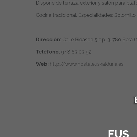
Dispone de terraza exterior y salón para pl
Cocina tradicional. Especialidades: Solomill
Dirección:
Calle Bidasoa 5 c.p. 31780 Bera
Teléfono:
948 63 03 92
Web:
http://www.hostaleuskalduna.es
EUS