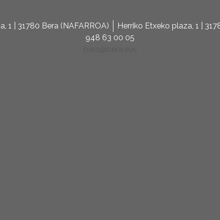
za, 1 | 31780 Bera (NAFARROA)
Herriko Etxeko plaza, 1 | 3
948 63 00 05
bera@bera.eus