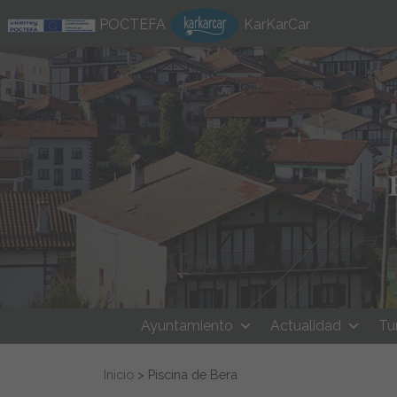
Ir al contenido
POCTEFA
KarKarCar
Ayuntamiento
Actualidad
Tu
Buscar:
Inicio
>
Piscina de Bera