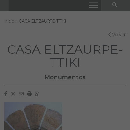
Bus
Buscar:
Inicio
>
CASA ELTZAURPE-TTIKI
Volver
CASA ELTZAURPE-
TTIKI
Monumentos
Facebook
Twitter
Email
Imprimir
Whatsapp