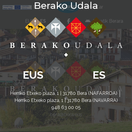
Berako Udala
Ir al contenido
POCTEFA
KarKarCar
whatsapp
facebook
instagram
EUS
ES
Beratik Berara
EUS
ES
Herriko Etxeko plaza, 1 | 31780 Bera (NAFARROA)
Herriko Etxeko plaza, 1 | 31780 Bera (NAVARRA)
948 63 00 05
bera@bera.eus