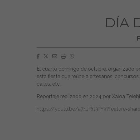
DÍA 
F
Facebook
Twitter
Email
Imprimir
Whatsapp
El cuarto domingo de octubre, organizado p
esta fiesta que reúne a artesanos, concursos 
bailes, etc.
Reportaje realizado en 2024 por Xaloa Telebi
https://youtu.be/a74JRrt3fYk?feature=shar