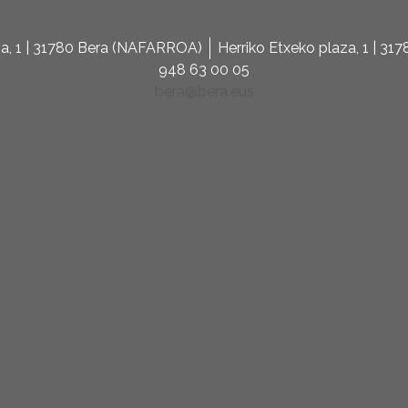
za, 1 | 31780 Bera (NAFARROA)
Herriko Etxeko plaza, 1 | 3
948 63 00 05
bera@bera.eus