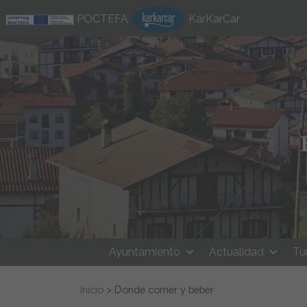
Ir al contenido
POCTEFA
KarKarCar
Ayuntamiento
Actualidad
Tu
Buscar:
Inicio
>
Donde comer y beber