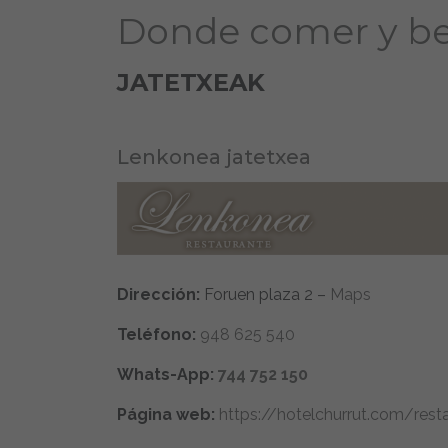
Donde comer y b
JATETXEAK
Lenkonea jatetxea
Dirección:
Foruen plaza 2 –
Maps
Teléfono:
948 625 540
Whats-App:
744 752 150
Página web:
https://hotelchurrut.com/rest