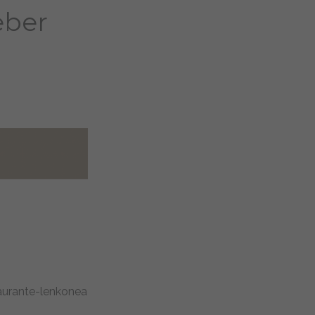
eber
aurante-lenkonea