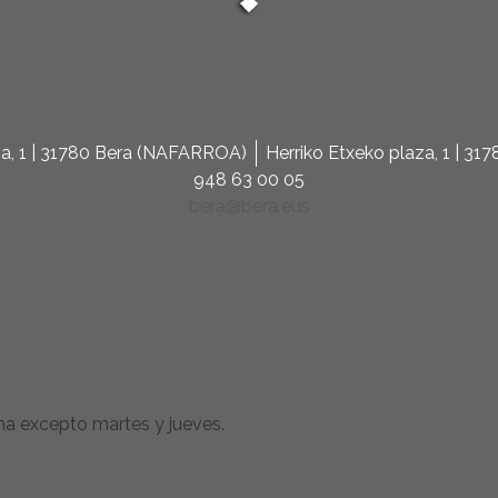
za, 1 | 31780 Bera (NAFARROA)
Herriko Etxeko plaza, 1 | 3
948 63 00 05
bera@bera.eus
na excepto martes y jueves.