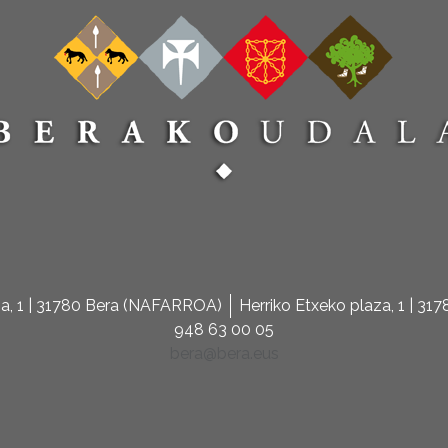
za, 1 | 31780 Bera (NAFARROA)
Herriko Etxeko plaza, 1 | 3
948 63 00 05
bera@bera.eus