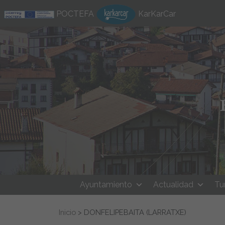
Ir al contenido
POCTEFA
KarKarCar
Ayuntamiento
Actualidad
Tu
Buscar:
Inicio
>
DONFELIPEBAITA (LARRATXE)