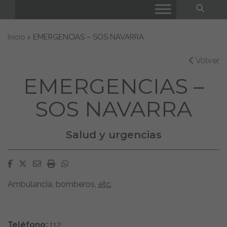
Bus
Buscar:
Inicio
>
EMERGENCIAS – SOS NAVARRA
Volver
EMERGENCIAS –
SOS NAVARRA
Salud y urgencias
Facebook
Twitter
Email
Imprimir
Whatsapp
Ambulancia, bomberos,
etc
.
Teléfono:
112