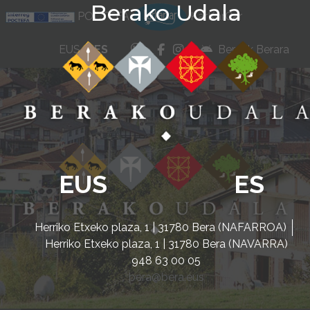
Berako Udala
Ir al contenido
POCTEFA
KarKarCar
whatsapp
facebook
instagram
EUS
ES
Beratik Berara
EUS
ES
Herriko Etxeko plaza, 1 | 31780 Bera (NAFARROA)
Herriko Etxeko plaza, 1 | 31780 Bera (NAVARRA)
948 63 00 05
bera@bera.eus