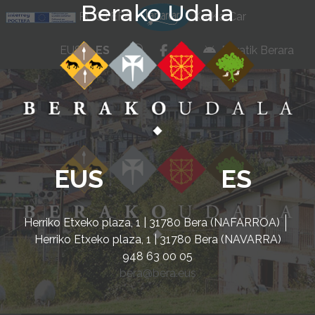
Berako Udala
Ir al contenido
POCTEFA
KarKarCar
whatsapp
facebook
instagram
EUS
ES
Beratik Berara
EUS
ES
Herriko Etxeko plaza, 1 | 31780 Bera (NAFARROA)
Herriko Etxeko plaza, 1 | 31780 Bera (NAVARRA)
948 63 00 05
bera@bera.eus