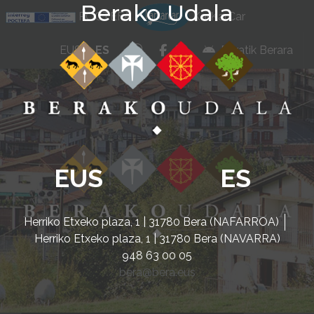
Berako Udala
Ir al contenido
POCTEFA
KarKarCar
whatsapp
facebook
instagram
EUS
ES
Beratik Berara
EUS
ES
Herriko Etxeko plaza, 1 | 31780 Bera (NAFARROA)
Herriko Etxeko plaza, 1 | 31780 Bera (NAVARRA)
948 63 00 05
bera@bera.eus