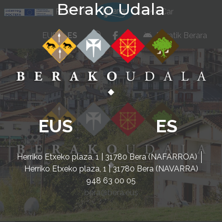
Berako Udala
Ir al contenido
POCTEFA
KarKarCar
whatsapp
facebook
instagram
EUS
ES
Beratik Berara
EUS
ES
Herriko Etxeko plaza, 1 | 31780 Bera (NAFARROA)
Herriko Etxeko plaza, 1 | 31780 Bera (NAVARRA)
948 63 00 05
bera@bera.eus