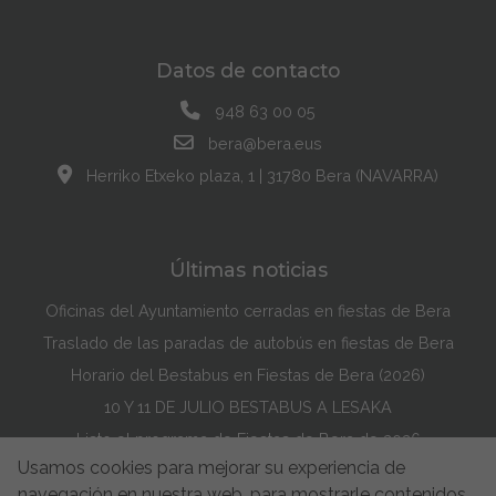
Datos de contacto
948 63 00 05
bera@bera.eus
Herriko Etxeko plaza, 1 | 31780 Bera (NAVARRA)
Últimas noticias
Oficinas del Ayuntamiento cerradas en fiestas de Bera
Traslado de las paradas de autobús en fiestas de Bera
Horario del Bestabus en Fiestas de Bera (2026)
10 Y 11 DE JULIO BESTABUS A LESAKA
Listo el programa de Fiestas de Bera de 2026
Usamos cookies para mejorar su experiencia de
Maddi Lasarte Barredo ha ganado el Concurso de la Portada de Fiestas de Bera de 2026
navegación en nuestra web, para mostrarle contenidos