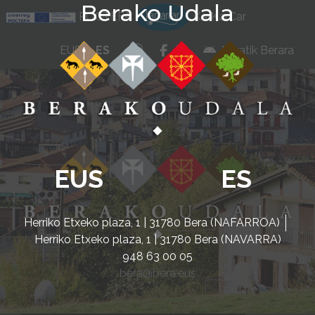
Berako Udala
Ir al contenido
POCTEFA
KarKarCar
whatsapp
facebook
instagram
EUS
ES
Beratik Berara
EUS
ES
Herriko Etxeko plaza, 1 | 31780 Bera (NAFARROA)
Herriko Etxeko plaza, 1 | 31780 Bera (NAVARRA)
948 63 00 05
bera@bera.eus