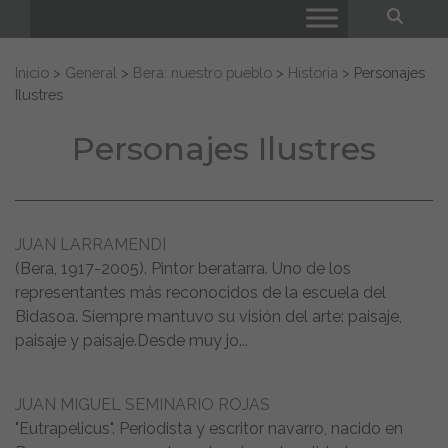
Bus
Buscar:
Inicio
>
General
>
Bera: nuestro pueblo
>
Historia
>
Personajes
Ilustres
Personajes Ilustres
JUAN LARRAMENDI
(Bera, 1917-2005). Pintor beratarra. Uno de los
representantes más reconocidos de la escuela del
Bidasoa. Siempre mantuvo su visión del arte: paisaje,
paisaje y paisaje.Desde muy jo...
JUAN MIGUEL SEMINARIO ROJAS
"Eutrapelicus". Periodista y escritor navarro, nacido en