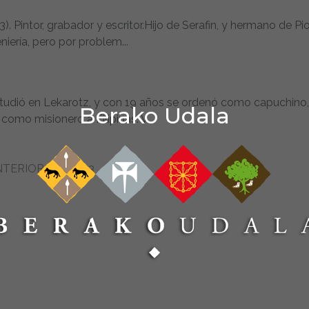
). Pintor, grabador y escritor.Hijo de Serafin, y hermano de Pi
iería, pero por problem...
 Estudió en Lekarotz, y con 19 años se ordenó como capuchino,
Berako Udala
mo misionero a Filipinas. V...
NTERIOR
1
2
3
4
5