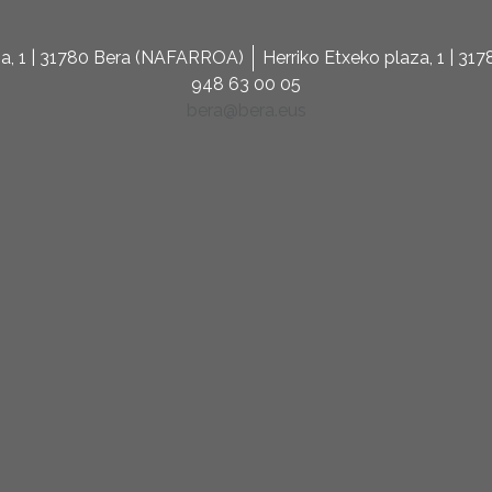
za, 1 | 31780 Bera (NAFARROA)
Herriko Etxeko plaza, 1 | 3
948 63 00 05
bera@bera.eus