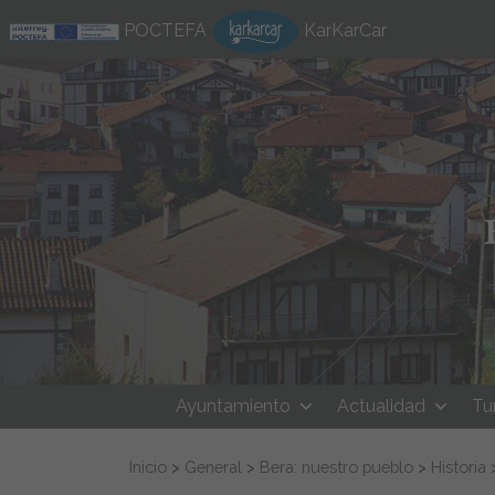
Ir al contenido
POCTEFA
KarKarCar
Ayuntamiento
Actualidad
Tu
Buscar:
Inicio
>
General
>
Bera: nuestro pueblo
>
Historia