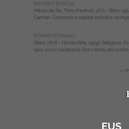
RICARDO BAROJA
(Minas de Rio Tinto (Huelva), 1871 - Bera, 1953
Carmen. Comenzó a realizar estudios de ingen
ROMAN DORNAKU
(Bera, 1878 - Hondarribia, 1959). Religioso.
1901 como sacerdote. Ese mismo año partió co
« A
EUS