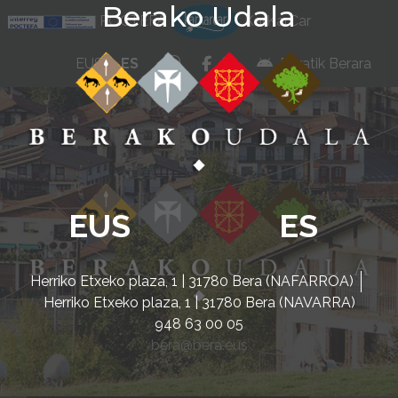
Berako Udala
Ir al contenido
POCTEFA
KarKarCar
whatsapp
facebook
instagram
EUS
ES
Beratik Berara
EUS
ES
Herriko Etxeko plaza, 1 | 31780 Bera (NAFARROA)
Herriko Etxeko plaza, 1 | 31780 Bera (NAVARRA)
948 63 00 05
bera@bera.eus