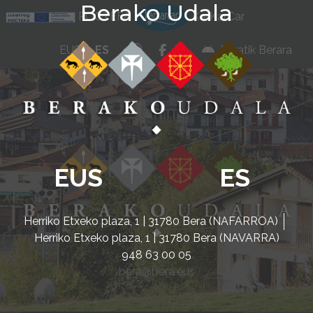
Berako Udala
Ir al contenido
POCTEFA
KarKarCar
whatsapp
facebook
instagram
EUS
ES
Beratik Berara
EUS
ES
Herriko Etxeko plaza, 1 | 31780 Bera (NAFARROA)
Herriko Etxeko plaza, 1 | 31780 Bera (NAVARRA)
948 63 00 05
bera@bera.eus