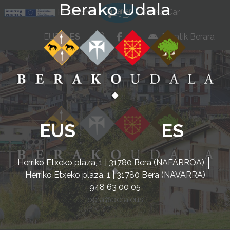
Berako Udala
Ir al contenido
POCTEFA
KarKarCar
whatsapp
facebook
instagram
EUS
ES
Beratik Berara
EUS
ES
Herriko Etxeko plaza, 1 | 31780 Bera (NAFARROA)
Herriko Etxeko plaza, 1 | 31780 Bera (NAVARRA)
948 63 00 05
bera@bera.eus