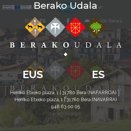
Berako Udala
Ir al contenido
POCTEFA
KarKarCar
whatsapp
facebook
instagram
EUS
ES
Beratik Berara
EUS
ES
Herriko Etxeko plaza, 1 | 31780 Bera (NAFARROA)
Herriko Etxeko plaza, 1 | 31780 Bera (NAVARRA)
948 63 00 05
bera@bera.eus