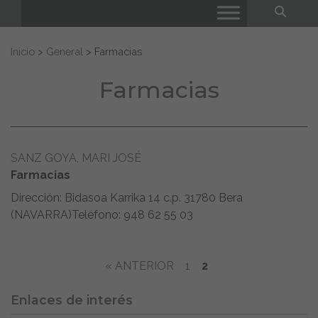
Bus
Buscar:
Inicio
>
General
>
Farmacias
Farmacias
SANZ GOYA, MARI JOSÉ
Farmacias
Dirección: Bidasoa Karrika 14 c.p. 31780 Bera
(NAVARRA)Teléfono: 948 62 55 03
« ANTERIOR
1
2
Enlaces de interés