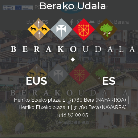
Berako Udala
Ir al contenido
POCTEFA
KarKarCar
whatsapp
facebook
instagram
EUS
ES
Beratik Berara
EUS
ES
Herriko Etxeko plaza, 1 | 31780 Bera (NAFARROA)
Herriko Etxeko plaza, 1 | 31780 Bera (NAVARRA)
948 63 00 05
bera@bera.eus