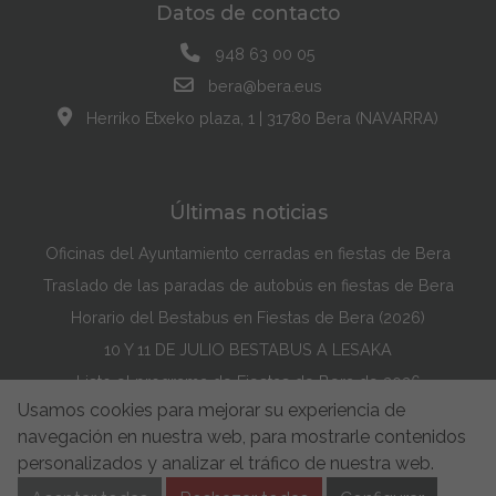
Datos de contacto
948 63 00 05
bera@bera.eus
Herriko Etxeko plaza, 1 | 31780 Bera (NAVARRA)
Últimas noticias
Oficinas del Ayuntamiento cerradas en fiestas de Bera
Traslado de las paradas de autobús en fiestas de Bera
Horario del Bestabus en Fiestas de Bera (2026)
10 Y 11 DE JULIO BESTABUS A LESAKA
Listo el programa de Fiestas de Bera de 2026
Usamos cookies para mejorar su experiencia de
Maddi Lasarte Barredo ha ganado el Concurso de la Portada de Fiestas de Bera de 2026
navegación en nuestra web, para mostrarle contenidos
Política de Cookies
Accesibilidad
Aviso Legal
personalizados y analizar el tráfico de nuestra web.
Aviso de privacidad
Buzón de Sugerencias