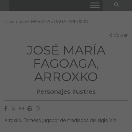
Bus
Buscar:
Inicio
>
JOSÉ MARÍA FAGOAGA, ARROXKO
Volver
JOSÉ MARÍA
FAGOAGA,
ARROXKO
Personajes Ilustres
Facebook
Twitter
Email
Imprimir
Whatsapp
Arroxko. Famoso jugador de mediados del siglo XIX.