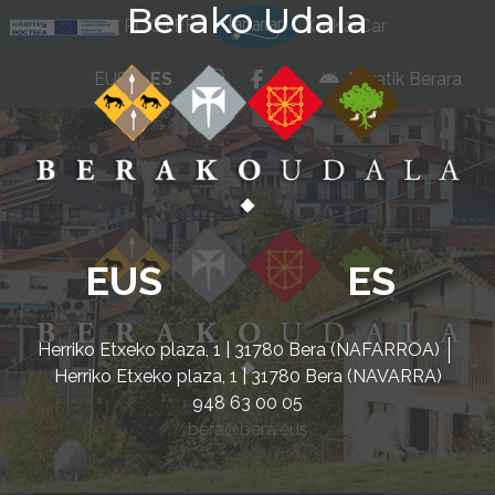
Berako Udala
Ir al contenido
POCTEFA
KarKarCar
whatsapp
facebook
instagram
EUS
ES
Beratik Berara
EUS
ES
Herriko Etxeko plaza, 1 | 31780 Bera (NAFARROA)
Herriko Etxeko plaza, 1 | 31780 Bera (NAVARRA)
948 63 00 05
bera@bera.eus