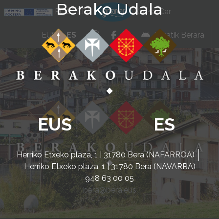
Berako Udala
Ir al contenido
POCTEFA
KarKarCar
whatsapp
facebook
instagram
EUS
ES
Beratik Berara
EUS
ES
Herriko Etxeko plaza, 1 | 31780 Bera (NAFARROA)
Herriko Etxeko plaza, 1 | 31780 Bera (NAVARRA)
948 63 00 05
bera@bera.eus