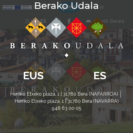
Berako Udala
Ir al contenido
POCTEFA
KarKarCar
whatsapp
facebook
instagram
EUS
ES
Beratik Berara
EUS
ES
Herriko Etxeko plaza, 1 | 31780 Bera (NAFARROA)
Herriko Etxeko plaza, 1 | 31780 Bera (NAVARRA)
948 63 00 05
bera@bera.eus