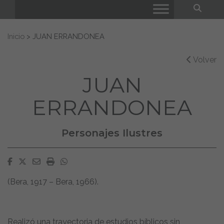
Bus
Buscar:
Inicio
>
JUAN ERRANDONEA
Volver
JUAN
ERRANDONEA
Personajes Ilustres
Facebook
Twitter
Email
Imprimir
Whatsapp
(Bera, 1917 – Bera, 1966).
Realizó una trayectoria de estudios bíblicos sin