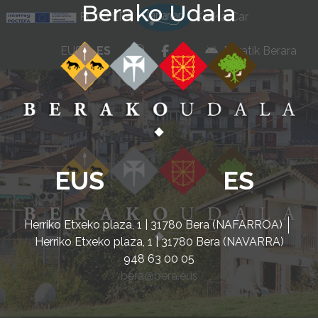
Berako Udala
Ir al contenido
POCTEFA
KarKarCar
whatsapp
facebook
instagram
EUS
ES
Beratik Berara
EUS
ES
Herriko Etxeko plaza, 1 | 31780 Bera (NAFARROA)
Herriko Etxeko plaza, 1 | 31780 Bera (NAVARRA)
948 63 00 05
bera@bera.eus