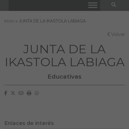
Bus
Buscar:
Inicio
>
JUNTA DE LA IKASTOLA LABIAGA
Volver
JUNTA DE LA
IKASTOLA LABIAGA
Educativas
Facebook
Twitter
Email
Imprimir
Whatsapp
Enlaces de interés